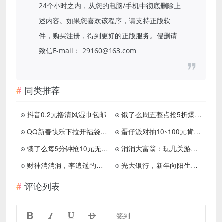
24个小时之内，从您的电脑/手机中彻底删除上
述内容。如果您喜欢该程序，请支持正版软
件，购买注册，得到更好的正版服务。侵删请
致信E-mail： 29160@163.com
同类推荐
抖音0.2元撸清风湿巾包邮
饿了么周五整点抢5折爆红包
QQ新春快乐下拉开福袋得红包
蛋仔派对抽10~100元肯德基卡
饿了么每5分钟抢10元无门槛券
消消大富翁：玩几关游戏拿个小红包
财神消消消，李逍遥的客栈，开心大食堂，免费赚0.9元！
光大银行，新年向阳生长，免费领红包！
评论列表




签到