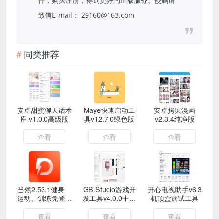
件，购买注册，得到更好的正版服务。侵删请
致信E-mail： 29160@163.com
同类推荐
安卓甜蜜聊天话术
Maye快速启动工
安卓拷贝漫画
库 v1.0.0高级版
具v12.7.0绿色版
v2.3.4纯净版
查看
查看
查看
当然2.53.1健身、
GB Studio游戏开
开心电视助手v6.3
运动、训练免登会
发工具v4.0.0中文
机顶盒调试工具
员版
版
查看
查看
查看