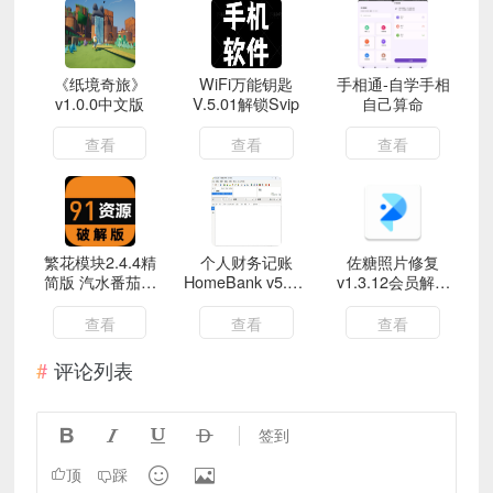
《纸境奇旅》
WiFi万能钥匙
手相通-自学手相
v1.0.0中文版
V.5.01解锁Svip
自己算命
查看
查看
查看
繁花模块2.4.4精
个人财务记账
佐糖照片修复
简版 汽水番茄解
HomeBank v5.9.7
v1.3.12会员解锁
锁SVIP跳过广告
绿色版
版
查看
查看
查看
评论列表




签到


顶
踩