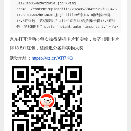
51123ab354a2bc13a3e.jpg"
><img
src
=
"../content/uploadfile/202405//d4329c2f080475
1123ab354a2bc13a3e.jpg"
title
=
"京东618刮刮集卡得
18.8亓红包--第5张图片"
alt
=
"京东618刮刮集卡得18.8亓红
包--第5张图片"
style
=
"
height
:
auto 
!important
;
"
></a>
京东打开活动->每次抽得随机卡片和实物，集齐18张卡片
得18.8亓红包，还能瓜分各种实物大奖
活动地址：
https://4rz.cn/ATf7KQ