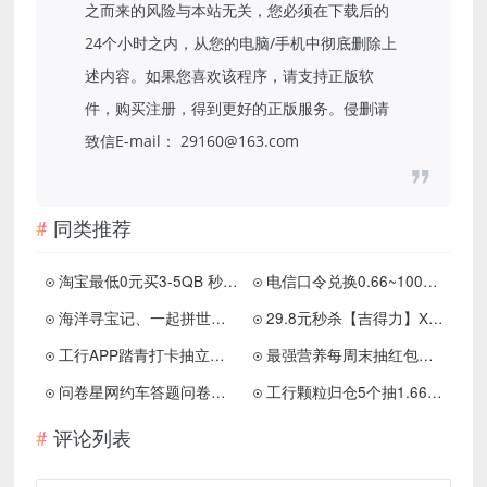
之而来的风险与本站无关，您必须在下载后的
24个小时之内，从您的电脑/手机中彻底删除上
述内容。如果您喜欢该程序，请支持正版软
件，购买注册，得到更好的正版服务。侵删请
致信E-mail： 29160@163.com
同类推荐
淘宝最低0元买3-5QB 秒到,号多可多买
电信口令兑换0.66~100亓话费
海洋寻宝记、一起拼世界3、猜歌全明星10，简单赚0.9元
29.8元秒杀【吉得力】X1三头智能剃须刀
工行APP踏青打卡抽立减金，亲中1元立减金
最强营养每周末抽红包亲测1.28元秒到
问卷星网约车答题问卷领1元微信红包
工行颗粒归仓5个抽1.66-66.6元微信立减金
评论列表