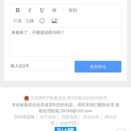




签到


顶
踩
发布评论
互联网ICP备案信息:黔ICP备202300999号
本站收集的信息若侵害到您的利益，请联系我们删除处理,侵
权处理邮箱 29160@163.com
DVD资源网
|
关于本站
|
我要投稿
|
商业合作
|
网站归
档
|
版权声明
|