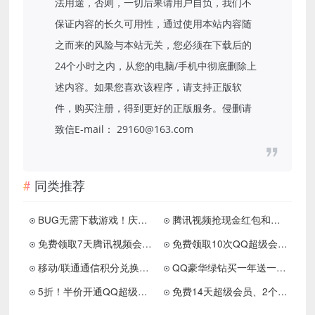
法用途，否则，一切后果请用户自负，我们不
保证内容的长久可用性，通过使用本站内容随
之而来的风险与本站无关，您必须在下载后的
24个小时之内，从您的电脑/手机中彻底删除上
述内容。如果您喜欢该程序，请支持正版软
件，购买注册，得到更好的正版服务。侵删请
致信E-mail： 29160@163.com
同类推荐
BUG无需下载游戏！庆余年免费领Q币
腾讯视频抢现金红包和随机会员天数
免费领取7天腾讯视频会员 亲测秒到账
免费领取10次QQ超级会员 亲测26天数秒到
移动/联通通信积分兑换3-31天超级会员
QQ豪华绿钻买一年送一年 180元开通2年
5折！半价开通QQ超级会员豪华黄钻
免费14天超级会员、2个月等级加速包等