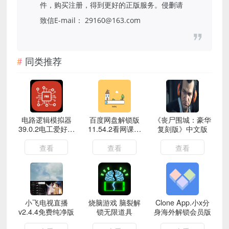
件，购买注册，得到更好的正版服务。侵删请
致信E-mail： 29160@163.com
同类推荐
电路逻辑模拟器
百度网盘解锁版
《丧尸围城：豪华
39.0.2电工爱好者
11.54.2看网课视
复刻版》中文版
必备解锁会员版
频神器+不限速下
载文件方法
查看
查看
查看
小飞电视直播
烧脑游戏 脑裂解
Clone App.小x分
v2.4.4免费纯净版
锁无限道具
身海外解锁会员版