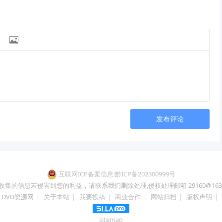

发布评论
互联网ICP备案信息:黔ICP备202300999号
收集的信息若侵害到您的利益，请联系我们删除处理,侵权处理邮箱 29160@163.
DVD资源网
|
关于本站
|
我要投稿
|
商业合作
|
网站归档
|
版权声明
|
sitemap