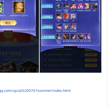
p.qq.com/cp/a20200707summer/index.html