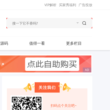
VIP解析
买家秀福利
广告投放
站源码
值得一看
更多栏目
关注我们
扫码点个关注吧~