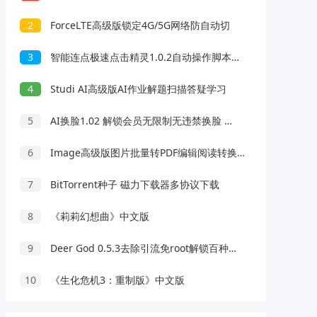
2
ForceLTE高级版锁定4G/5G网络防自动切
3
智能连点极速点击精灵1.0.2自动操作脚本录制解放双手
4
Studi AI高级版AI作业解题扫描答疑学习
5
AI换脸1.02 解锁会员无限制无违禁换脸 支持照片/视频
6
Image高级版图片批量转PDF编辑阅读转换工具
7
BitTorrent种子 磁力下载器多协议下载
8
《莉莉幻想曲》中文版
9
Deer God 0.5.3去除引流免root解锁百种软件会员
10
《生化危机3：重制版》中文版