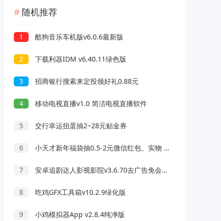
随机推荐
1
酷狗音乐车机版v6.0.6最新版
2
下载利器IDM v6.40.11绿色版
3
招商银行搜索来定投领好礼0.88元
4
移动电视直播v1.0 简洁电视直播软件
5
交行幸运扭蛋抽2~28元贴金券
6
小天才新年福袋抽0.5-2元微信红包、实物 亲测中0.5元
7
安卓追剧达人影视影院v3.6.70去广告免会员版
8
吃鸡GFX工具箱v10.2.9绿化版
9
小鸡模拟器App v2.8.4纯净版