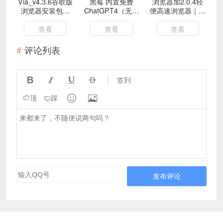
Via_v4.3.6谷歌版
黑莓 内置免费
浏览器加2.0.4轻
浏览器安装包仅
ChatGPT4（无需
便高速浏览器｜任
1MB
魔法)
意无限制浏览
查看
查看
查看
评论列表




签到


顶
踩
发布评论