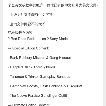
个全英文或数字的账户，修改已有的中文账号为英文没用)
- 上级文件夹不能有中文字符
- 启动文件路径不能太长
终极版包含内容
? Red Dead Redemption 2 Story Mode
→ Special Edition Content:
- Bank Robbery Mission & Gang Hideout
- Dappled Black Thoroughbred
- Talisman & Trinket Gameplay Bonuses
- Gameplay Boosts, Cash Bonuses & Discounts
- The Nuevo Paraiso Gunslinger Outfit
→ Ultimate Edition Content: