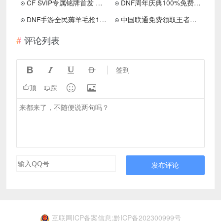
CF SVIP专属铭牌首发 新老玩家免费领取90天超级会员专属铭牌
DNF周年庆典100%免费领取14天QQ黑钻和游戏礼包 亲测秒到账
DNF手游全民薅羊毛抢12万个现金红包 需要在游戏登陆后兑换
中国联通免费领取王者荣耀专属流量包 皮肤体验卡等
评论列表




签到


顶
踩
发布评论
互联网ICP备案信息:黔ICP备202300999号