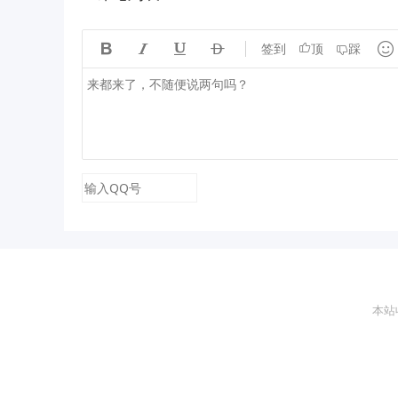





签到
顶
踩
本站