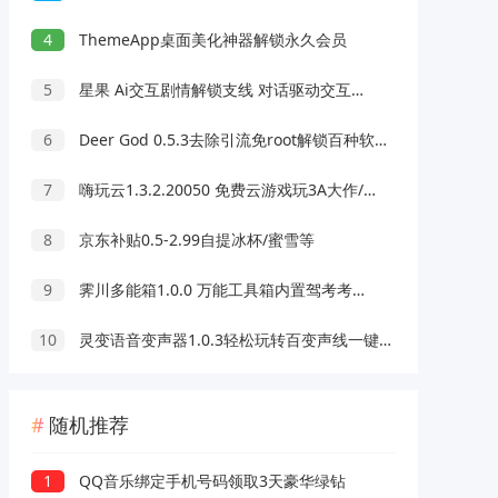
4
ThemeApp桌面美化神器解锁永久会员
5
星果 Ai交互剧情解锁支线 对话驱动交互故事剧情
6
Deer God 0.5.3去除引流免root解锁百种软件会员
7
嗨玩云1.3.2.20050 免费云游戏玩3A大作/热门游戏 无延迟免下载
8
京东补贴0.5-2.99自提冰杯/蜜雪等
9
霁川多能箱1.0.0 万能工具箱内置驾考考题 去水印等功能
10
灵变语音变声器1.0.3轻松玩转百变声线一键变声
随机推荐
1
QQ音乐绑定手机号码领取3天豪华绿钻