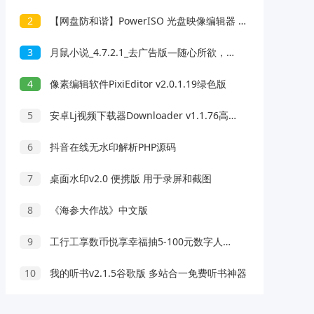
2
【网盘防和谐】PowerISO 光盘映像编辑器 v8.4.0 便携版
3
月鼠小说_4.7.2.1_去广告版—随心所欲，悦读无限
4
像素编辑软件PixiEditor v2.0.1.19绿色版
5
安卓Lj视频下载器Downloader v1.1.76高级版
6
抖音在线无水印解析PHP源码
7
桌面水印v2.0 便携版 用于录屏和截图
8
《海参大作战》中文版
9
工行工享数币悦享幸福抽5-100元数字人民币红包 亲测中20元
10
我的听书v2.1.5谷歌版 多站合一免费听书神器