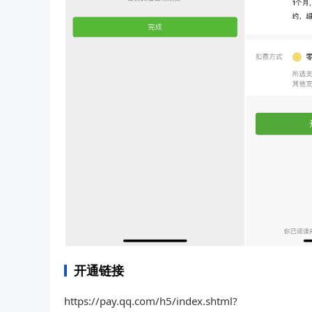
开通链接
https://pay.qq.com/h5/index.shtml?