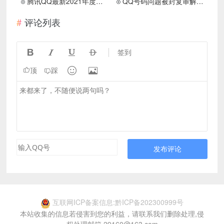
腾讯QQ最新2021年度社交形象出炉！
QQ号码问题被封复审解封申请入口
评论列表




签到


顶
踩
发布评论
互联网ICP备案信息:黔ICP备202300999号
本站收集的信息若侵害到您的利益，请联系我们删除处理,侵
权处理邮箱 29160@163.com