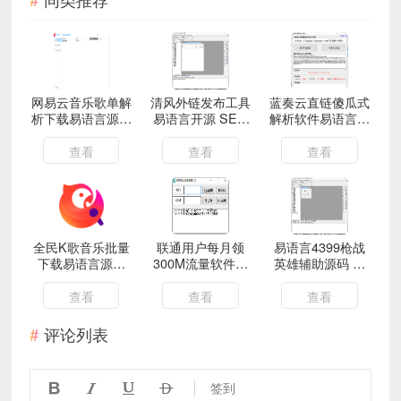
网易云音乐歌单解
清风外链发布工具
蓝奏云直链傻瓜式
析下载易语言源码
易语言开源 SEO
解析软件易语言源
附成品
外链发布源码
码 附成品
查看
查看
查看
全民K歌音乐批量
联通用户每月领
易语言4399枪战
下载易语言源码
300M流量软件易
英雄辅助源码 模
附成品
语言源码 附成品
块大家自备
查看
查看
查看
评论列表




签到