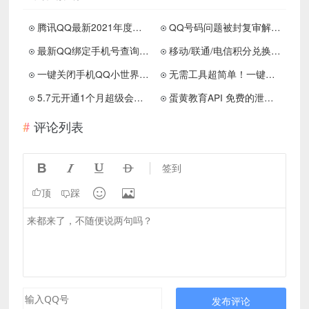
腾讯QQ最新2021年度社交形象出炉！
QQ号码问题被封复审解封申请入口
最新QQ绑定手机号查询 反查等功能
移动/联通/电信积分兑换话费短信代码
一键关闭手机QQ小世界功能 不显示栏目
无需工具超简单！一键删除QQ单项好友
5.7元开通1个月超级会员 苹果/安卓均可
蛋黄教育API 免费的泄露信息查询网站
评论列表




签到


顶
踩
发布评论