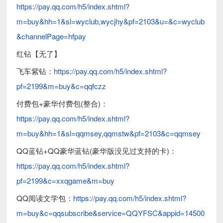
https://pay.qq.com/h5/index.shtml?
m=buy&hh=1&sl=wyclub,wycjhy&pf=2103&u=&c=wyclub
&channelPage=hfpay
红钻【无了】
飞车紫钻：
https://pay.qq.com/h5/index.shtml?
pf=2199&m=buy&c=qqfczz
付费包+豪华付费包(整合)：
https://pay.qq.com/h5/index.shtml?
m=buy&hh=1&sl=qqmsey,qqmstw&pf=2103&c=qqmsey
QQ蓝钻+QQ豪华蓝钻(豪华版没见过支持的卡)：
https://pay.qq.com/h5/index.shtml?
pf=2199&c=xxqgame&m=buy
QQ阅读文学包：
https://pay.qq.com/h5/index.shtml?
m=buy&c=qqsubscribe&service=QQYFSC&appid=14500