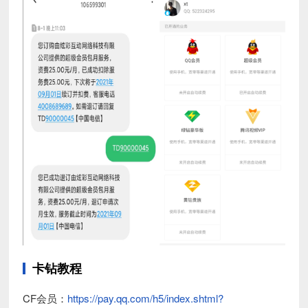
卡钻教程
CF会员：
https://pay.qq.com/h5/index.shtml?