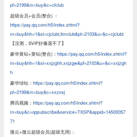
pf=2199&m=buy&c=cfclub
超级会员+会员(整合) ：
https://pay.qq.com/h5/index.shtml?
m=buy&hh=1&sl=cjclubt,ltmclub&pf=2103&u=&c=cjclubt
【没测，SVIP好像退不了】
豪华黄钻+黄钻(整合)：
https://pay.qq.com/h5/index.shtml?
m=buy&hh=1&sl=xxjzghh,xxjzgw&pf=2103&u=&c=xxjzgh
h
豪华绿钻：
https://pay.qq.com/h5/index.shtml?
pf=2199&m=buy&c=xxzxsj
腾讯视频：
https://pay.qq.com/h5/index.shtml?
m=buy&c=qqsubscribe&service=TXSP&appid=14500057
71
微云+微云超级会员(超级无用)：