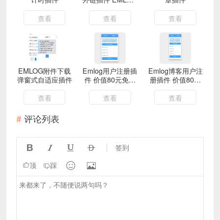
文章置顶广告跳转
必备
查看
查看
查看
EMLOG附件下载
Emlog用户注册插
Emlog博客用户注
弹窗式自适应插件
件 价值80元免费
册插件 价值80元
分享
免费分享
查看
查看
查看
评论列表




签到


顶
踩