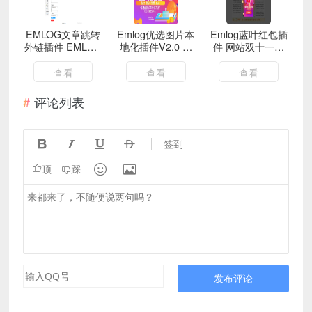
EMLOG文章跳转
Emlog优选图片本
Emlog蓝叶红包插
外链插件 EMLOG
地化插件V2.0 全
件 网站双十一弹
文章置顶广告跳转
新优化升级版
窗广告一键开启
必备
查看
查看
查看
评论列表




签到


顶
踩
发布评论