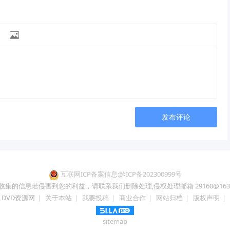

发布评论
互联网ICP备案信息:黔ICP备202300999号
收集的信息若侵害到您的利益，请联系我们删除处理,侵权处理邮箱 29160@163.
DVD资源网
|
关于本站
|
我要投稿
|
商业合作
|
网站归档
|
版权声明
|
sitemap