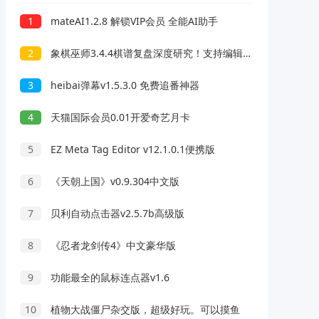
1
mateAI1.2.8 解锁VIP会员 全能AI助手
2
象棋巫师3.4.4棋谱复盘深度研究！支持编辑分析，助你突破瓶颈！
3
heibai弹幕v1.5.3.0 免费追番神器
4
天猫国际会员0.01开爱奇艺月卡
5
EZ Meta Tag Editor v12.1.0.1便携版
6
《天朝上国》v0.9.304中文版
7
贝利自动点击器v2.5.7b高级版
8
《忍者龙剑传4》中文豪华版
9
功能最全的鼠标连点器v1.6
10
植物大战僵尸杂交版，超级好玩。可以摸鱼