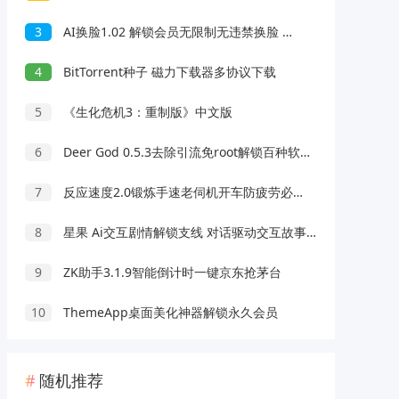
3
AI换脸1.02 解锁会员无限制无违禁换脸 支持照片/视频
4
BitTorrent种子 磁力下载器多协议下载
5
《生化危机3：重制版》中文版
6
Deer God 0.5.3去除引流免root解锁百种软件会员
7
反应速度2.0锻炼手速老伺机开车防疲劳必备
8
星果 Ai交互剧情解锁支线 对话驱动交互故事剧情
9
ZK助手3.1.9智能倒计时一键京东抢茅台
10
ThemeApp桌面美化神器解锁永久会员
随机推荐