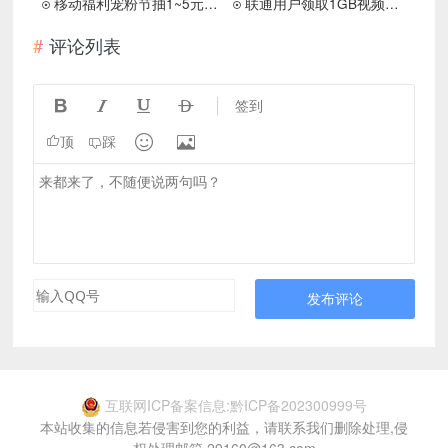
移动福利宠粉节抽1~5元话费
联通用户领取1GB视频流量 有效期31天
评论列表




签到


顶
踩
发布评论
互联网ICP备案信息:黔ICP备202300999号
本站收集的信息若侵害到您的利益，请联系我们删除处理,侵