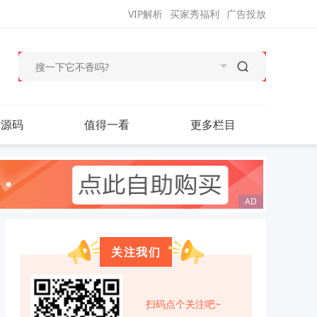
VIP解析
买家秀福利
广告投放
站源码
值得一看
更多栏目
关注我们
扫码点个关注吧~