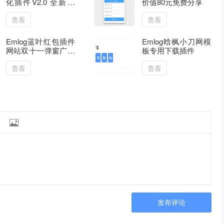
化插件V2.0 全新优
价值80元免费分享
化升级版
查看
查看
Emlog蓝叶红包插件
Emlog晗枫小刀网模
网站双十一弹窗广告
板专用下载插件
一键开启
查看
查看

发布评论