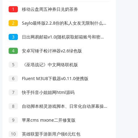
1
移动云盘周五神券日兑奶茶券
2
Saylo最终版2.2.8你的私人女友无限制什么都可以聊
3
日出网易邮箱v1.0(随机获取邮箱账号和密码)
4
安卓写锤子检讨神器v2.6绿色版
5
《巫塔战记》中文网络联机版
6
Fluent M3U8下载器v0.11.0便携版
7
快手抖音小姐姐网html源码
8
自动脚本精灵游戏脚本、日常化自动屏幕操纵工具
9
苹果cms mxone二开修复版
10
英雄联盟手游新用户领6元红包