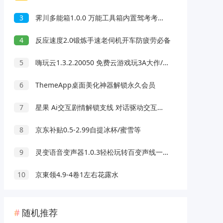
3
霁川多能箱1.0.0 万能工具箱内置驾考考题 去水印等功能
4
反应速度2.0锻炼手速老伺机开车防疲劳必备
5
嗨玩云1.3.2.20050 免费云游戏玩3A大作/热门游戏 无延迟免下载
6
ThemeApp桌面美化神器解锁永久会员
7
星果 Ai交互剧情解锁支线 对话驱动交互故事剧情
8
京东补贴0.5-2.99自提冰杯/蜜雪等
9
灵变语音变声器1.0.3轻松玩转百变声线一键变声
10
京東领4.9-4卷1左右花露水
随机推荐