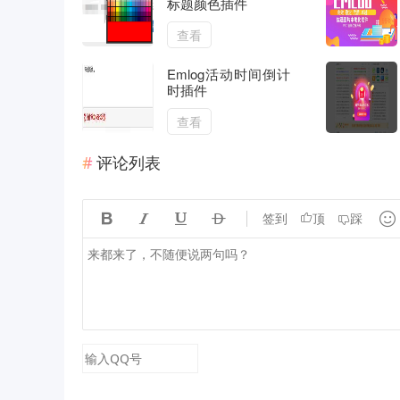
标题颜色插件
查看
Emlog活动时间倒计
时插件
查看
评论列表





签到
顶
踩