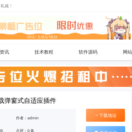
不私藏！
资讯
技术教程
软件源码
网
下载弹窗式自适应插件
下载地址
作者：admin
39
点评：0 条