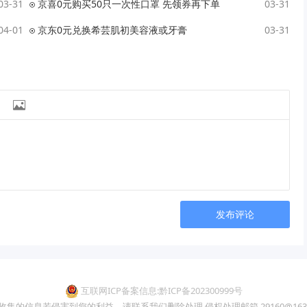
03-31
京喜0元购买50只一次性口罩 先领券再下单
03-31
04-01
京东0元兑换希芸肌初美容液或牙膏
03-31

发布评论
互联网ICP备案信息:黔ICP备202300999号
收集的信息若侵害到您的利益，请联系我们删除处理,侵权处理邮箱 29160@163.