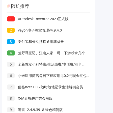
随机推荐
1
Autodesk Inventor 2023正式版
2
veyon电子教室管理v4.9.4.0
3
支付宝积分兑携程通用满减券
4
荒野寻宝记、江南人家，玩一下游戏拿几个小红包
5
全新首发小利特惠/生活缴费/电话费/油卡燃气/等充值业务类源码附带U商承兑系统
6
小米应用商店每日下载应用得0.2元现金红包 可提现
7
便签note1.0.2随时随地记录生活解锁会员版
8
X-M影视去广告会员版
9
迅雷12.4.9.3918 绿色精简版