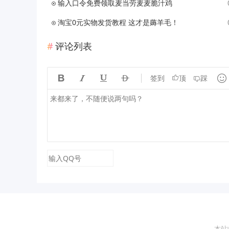
输入口令免费领取麦当劳麦麦脆汁鸡
淘宝0元实物发货教程 这才是薅羊毛！
评论列表





签到
顶
踩
本站