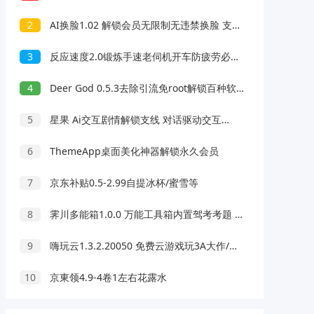
2
AI换脸1.02 解锁会员无限制无违禁换脸 支持照片/视频
3
反应速度2.0锻炼手速老伺机开车防疲劳必备
4
Deer God 0.5.3去除引流免root解锁百种软件会员
5
星果 Ai交互剧情解锁支线 对话驱动交互故事剧情
6
ThemeApp桌面美化神器解锁永久会员
7
京东补贴0.5-2.99自提冰杯/蜜雪等
8
霁川多能箱1.0.0 万能工具箱内置驾考考题 去水印等功能
9
嗨玩云1.3.2.20050 免费云游戏玩3A大作/热门游戏 无延迟免下载
10
京東领4.9-4卷1左右花露水