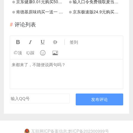
京东健康0.01元购买50只口罩等实物
输入口令免费领取麦当劳麦麦脆汁鸡
肯德基原味鸡买一送一 限量100万份
京东极速版24.9元购买安慕希一箱
评论列表




签到


顶
踩
发布评论
互联网ICP备案信息:黔ICP备202300999号