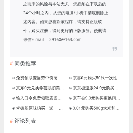
之而来的风险与本站无关，您必须在下载后的
24个小时之内，从您的电脑/手机中彻底删除上
述内容。如果您喜欢该程序，请支持正版软
件，购买注册，得到更好的正版服务。侵删请
致信E-mail： 29160@163.com
同类推荐
免费领取麦当劳中份薯条 需要任意消费
京喜0元购买50只一次性口罩 先领券再下单
京东0元兑换希芸肌初美容液或牙膏
京东极速版24.9元购买安慕希一箱
输入口令免费领取麦当劳麦麦脆汁鸡
京车会9.9元购买更换雨刮项目
肯德基原味鸡买一送一 限量100万份
0.01元购买500g大米和50只一次性杯子等
评论列表