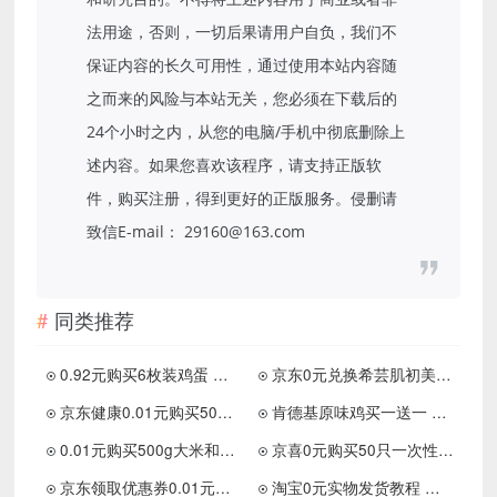
法用途，否则，一切后果请用户自负，我们不
保证内容的长久可用性，通过使用本站内容随
之而来的风险与本站无关，您必须在下载后的
24个小时之内，从您的电脑/手机中彻底删除上
述内容。如果您喜欢该程序，请支持正版软
件，购买注册，得到更好的正版服务。侵删请
致信E-mail： 29160@163.com
同类推荐
0.92元购买6枚装鸡蛋 先领0.68元优惠卷
京东0元兑换希芸肌初美容液或牙膏
京东健康0.01元购买50只口罩等实物
肯德基原味鸡买一送一 限量100万份
0.01元购买500g大米和50只一次性杯子等
京喜0元购买50只一次性口罩 先领券再下单
京东领取优惠券0.01元购买50只口罩
淘宝0元实物发货教程 这才是薅羊毛！